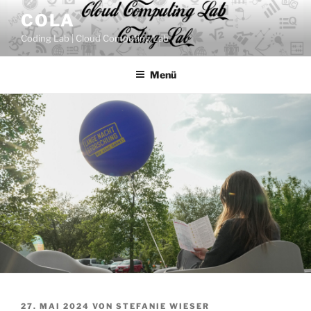
Zum
COLA
Inhalt
Coding Lab | Cloud Computing Lab
springen
Menü
VERÖFFENTLICHT
27. MAI 2024
VON
STEFANIE WIESER