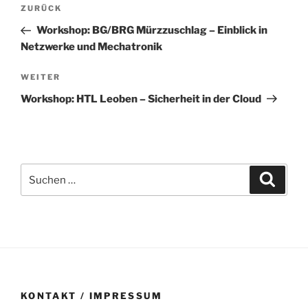
Beitragsnavigation
Vorheriger
ZURÜCK
Beitrag
Workshop: BG/BRG Mürzzuschlag – Einblick in
Netzwerke und Mechatronik
Nächster
WEITER
Beitrag
Workshop: HTL Leoben – Sicherheit in der Cloud
Suchen
Suche
nach:
KONTAKT / IMPRESSUM