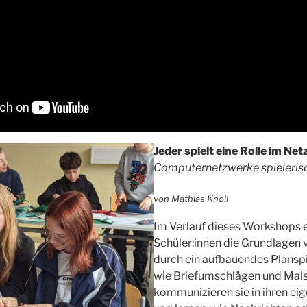
Jeder spielt eine Rolle im Ne
Computernetzwerke spieleris
von Mathias Knoll
Im Verlauf dieses Workshops 
Schüler:innen die Grundlagen
durch ein aufbauendes Planspie
wie Briefumschlägen und Mals
kommunizieren sie in ihren e