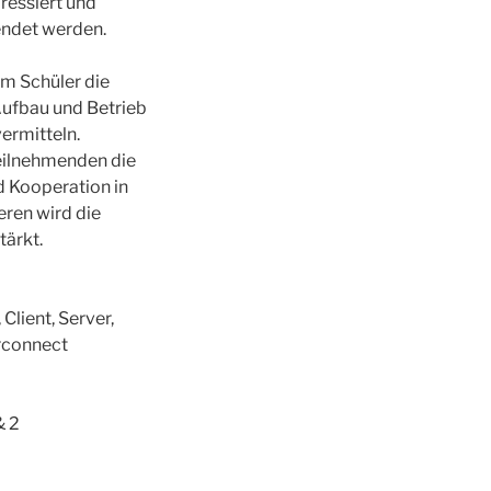
ressiert und
endet werden.
em Schüler die
Aufbau und Betrieb
ermitteln.
eilnehmenden die
d Kooperation in
ren wird die
ärkt.
Client, Server,
rconnect
& 2