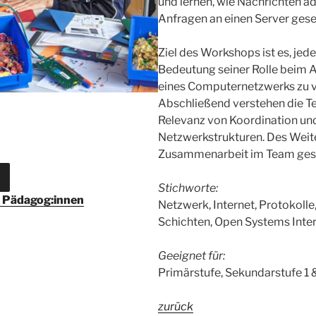
und lernen, wie Nachrichten ad
Anfragen an einen Server ges
Ziel des Workshops ist es, jed
Bedeutung seiner Rolle beim 
eines Computernetzwerks zu v
Abschließend verstehen die T
Relevanz von Koordination un
Netzwerkstrukturen. Des Weite
Zusammenarbeit im Team gest
Stichworte:
r Pädagog:innen
Netzwerk, Internet, Protokolle, 
Schichten, Open Systems Inte
Geeignet für:
Primärstufe, Sekundarstufe 1 
zurück