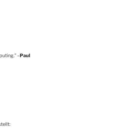
uting.” –
Paul
ellt: