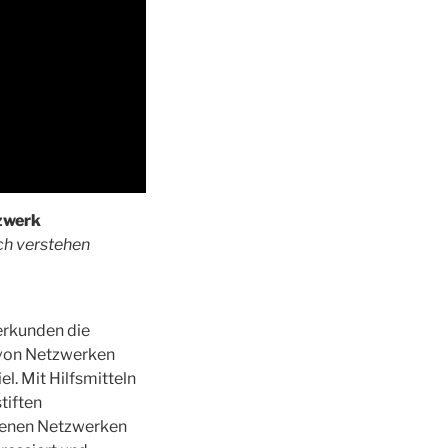
tzwerk
ch verstehen
erkunden die
 von Netzwerken
l. Mit Hilfsmitteln
tiften
igenen Netzwerken