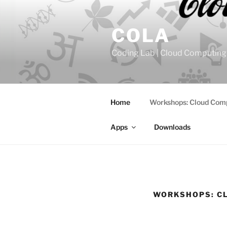
Zum
Inhalt
COLA
springen
Coding Lab | Cloud Computing
Home
Workshops: Cloud Com
Apps
Downloads
WORKSHOPS: C