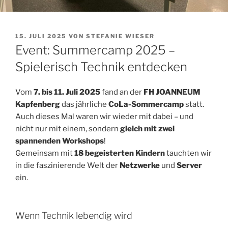
VERÖFFENTLICHT
15. JULI 2025
VON
STEFANIE WIESER
AM
Event: Summercamp 2025 –
Spielerisch Technik entdecken
Vom
7. bis 11. Juli 2025
fand an der
FH JOANNEUM
Kapfenberg
das jährliche
CoLa-Sommercamp
statt.
Auch dieses Mal waren wir wieder mit dabei – und
nicht nur mit einem, sondern
gleich mit zwei
spannenden Workshops
!
Gemeinsam mit
18 begeisterten Kindern
tauchten wir
in die faszinierende Welt der
Netzwerke
und
Server
ein.
Wenn Technik lebendig wird