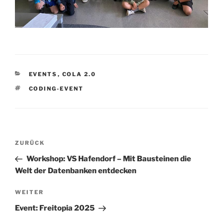
KATEGORIEN
EVENTS
,
COLA 2.0
SCHLAGWÖRTER
CODING-EVENT
Beitragsnavigation
Vorheriger
ZURÜCK
Beitrag
Workshop: VS Hafendorf – Mit Bausteinen die
Welt der Datenbanken entdecken
Nächster
WEITER
Beitrag
Event: Freitopia 2025