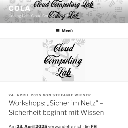
Zum
COLA
Inhalt
Coding Lab | Cloud Computing Lab
springen
Menü
VERÖFFENTLICHT
24. APRIL 2025
VON
STEFANIE WIESER
AM
Workshops: „Sicher im Netz“ –
Sicherheit beginnt mit Wissen
Am
23. April 2025
verwandelte sich die
FH