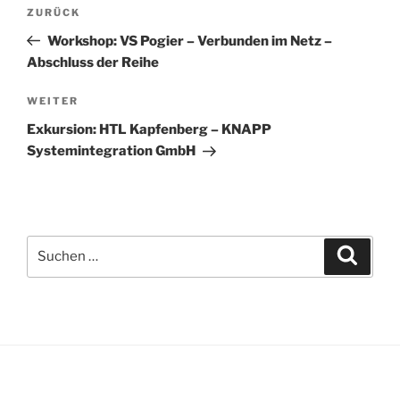
Beitragsnavigation
Vorheriger
ZURÜCK
Beitrag
Workshop: VS Pogier – Verbunden im Netz –
Abschluss der Reihe
Nächster
WEITER
Beitrag
Exkursion: HTL Kapfenberg – KNAPP
Systemintegration GmbH
Suchen
Suche
nach: