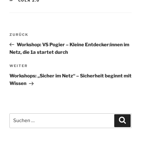
COLA 2.0
Beitragsnavigation
Vorheriger
ZURÜCK
Beitrag
Workshop: VS Pogier – Kleine Entdecker:innen im
Netz, die 1a startet durch
Nächster
WEITER
Beitrag
Workshops: „Sicher im Netz“ – Sicherheit beginnt mit
Wissen
Suchen
Suche
nach: