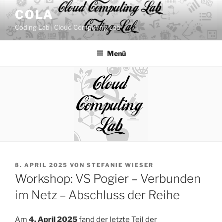
Zum
COLA
Inhalt
Coding Lab | Cloud Computing Lab
springen
Menü
VERÖFFENTLICHT
8. APRIL 2025
VON
STEFANIE WIESER
AM
Workshop: VS Pogier – Verbunden
im Netz – Abschluss der Reihe
Am
4. April 2025
fand der letzte Teil der