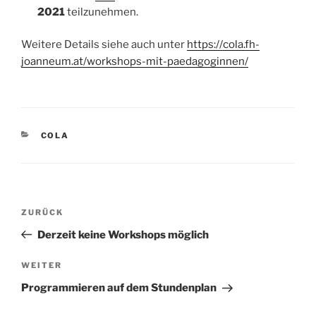
2021
teilzunehmen.
Weitere Details siehe auch unter
https://cola.fh-
joanneum.at/workshops-mit-paedagoginnen/
KATEGORIEN
COLA
Beitragsnavigation
Vorheriger
ZURÜCK
Beitrag
Derzeit keine Workshops möglich
Nächster
WEITER
Beitrag
Programmieren auf dem Stundenplan