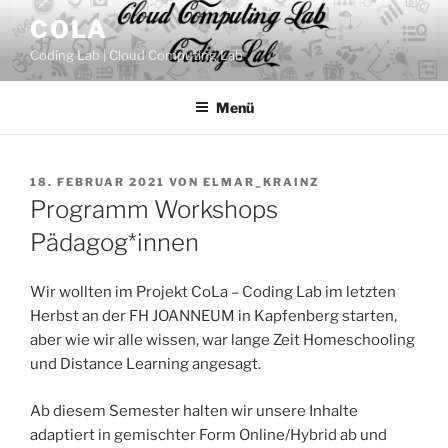
Zum
COLA
Inhalt
Coding Lab | Cloud Computing Lab
springen
Menü
VERÖFFENTLICHT
18. FEBRUAR 2021
VON
ELMAR_KRAINZ
AM
Programm Workshops
Pädagog*innen
Wir wollten im Projekt CoLa – Coding Lab im letzten
Herbst an der FH JOANNEUM in Kapfenberg starten,
aber wie wir alle wissen, war lange Zeit Homeschooling
und Distance Learning angesagt.
Ab diesem Semester halten wir unsere Inhalte
adaptiert in gemischter Form Online/Hybrid ab und