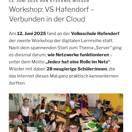
VERÖFFENTLICHT
13. JUNI 2025
VON
STEFANIE WIESER
AM
Workshop: VS Hafendorf –
Verbunden in der Cloud
Am
12. Juni 2025
fand an der
Volksschule Hafendorf
der zweite Workshop der digitalen Lernreihe statt.
Nach dem spannenden Start zum Thema
„Server“
ging
es diesmal darum,
wie Netzwerke funktionieren
–
unter dem Motto
„Jede:r hat eine Rolle im Netz“
.
Wieder mit dabei:
28 neugierige Schüler:innen
, die
das Internet dieses Mal ganz praktisch kennenlernen
durften.