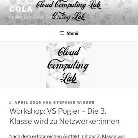
Zum
COLA
Inhalt
Coding Lab | Cloud Computing Lab
springen
Menü
VERÖFFENTLICHT
1. APRIL 2025
VON
STEFANIE WIESER
AM
Workshop: VS Pogier – Die 3.
Klasse wird zu Netzwerker:innen
Nach dem erfolgreichen Auftakt mit der 2. Klasse war