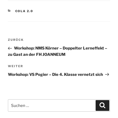
KATEGORIEN
COLA 2.0
Beitragsnavigation
Vorheriger
ZURÜCK
Beitrag
Workshop: NMS Körner – Doppelter Lerneffekt –
zu Gast an der FH JOANNEUM
Nächster
WEITER
Beitrag
Workshop: VS Pogier – Die 4. Klasse vernetzt sich
Suchen
Suche
nach: