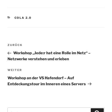
KATEGORIEN
COLA 2.0
Beitragsnavigation
Vorheriger
ZURÜCK
Beitrag
Workshop „Jede:r hat eine Rolle im Netz“ –
Netzwerke verstehen und erleben
Nächster
WEITER
Beitrag
Workshop an der VS Hafendorf – Auf
Entdeckungstour im Inneren eines Servers
Suchen
Suche