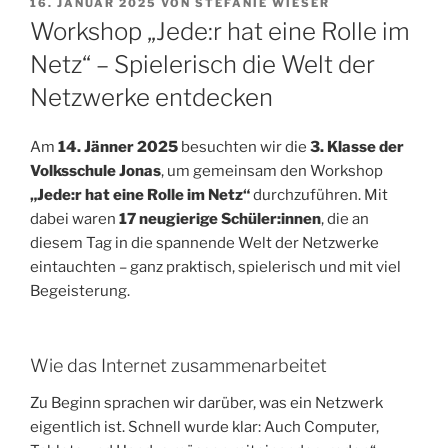
VERÖFFENTLICHT
16. JANUAR 2025
VON
STEFANIE WIESER
AM
Workshop „Jede:r hat eine Rolle im
Netz“ – Spielerisch die Welt der
Netzwerke entdecken
Am
14. Jänner 2025
besuchten wir die
3. Klasse der
Volksschule Jonas
, um gemeinsam den Workshop
„Jede:r hat eine Rolle im Netz“
durchzuführen. Mit
dabei waren
17 neugierige Schüler:innen
, die an
diesem Tag in die spannende Welt der Netzwerke
eintauchten – ganz praktisch, spielerisch und mit viel
Begeisterung.
Wie das Internet zusammenarbeitet
Zu Beginn sprachen wir darüber, was ein Netzwerk
eigentlich ist. Schnell wurde klar: Auch Computer,