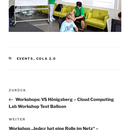
KATEGORIEN
EVENTS
,
COLA 2.0
Beitragsnavigation
Vorheriger
ZURÜCK
Beitrag
Workshops: VS Hönigsberg – Cloud Computing
Lab Workshop Test Balloon
Nächster
WEITER
Beitrag
Workshop „Jede:r hat eine Rolle im Netz“ –