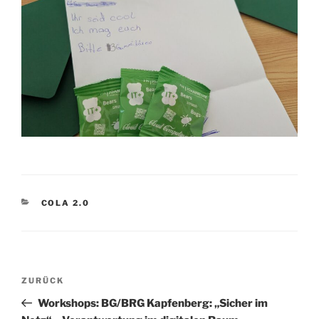
KATEGORIEN
COLA 2.0
Beitragsnavigation
Vorheriger
ZURÜCK
Beitrag
Workshops: BG/BRG Kapfenberg: „Sicher im