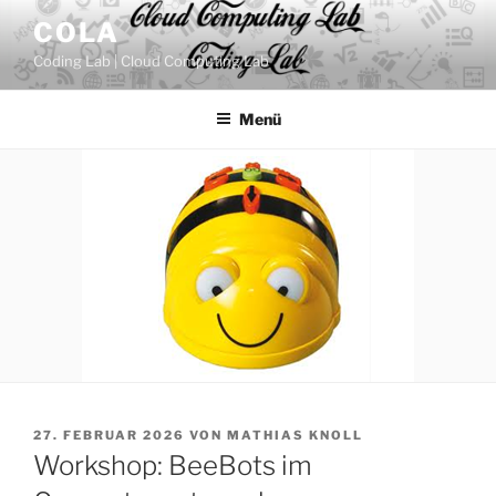
Zum
COLA
Inhalt
Coding Lab | Cloud Computing Lab
springen
Menü
VERÖFFENTLICHT
27. FEBRUAR 2026
VON
MATHIAS KNOLL
AM
Workshop: BeeBots im