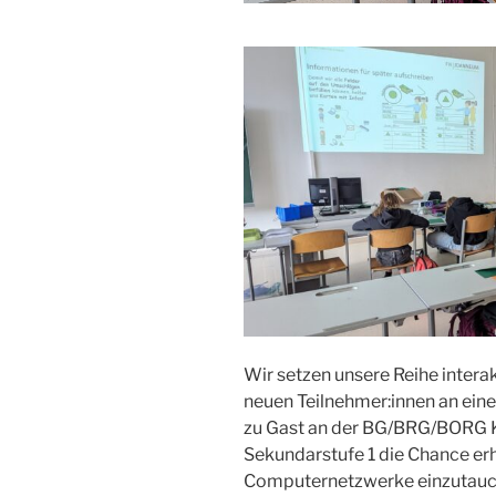
Wir setzen unsere Reihe intera
neuen Teilnehmer:innen an ein
zu Gast an der BG/BRG/BORG K
Sekundarstufe 1 die Chance erhi
Computernetzwerke einzutauc