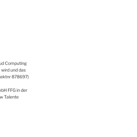
loud Computing
wird und das
ojektnr 878697)
bH FFG in der
zw Talente