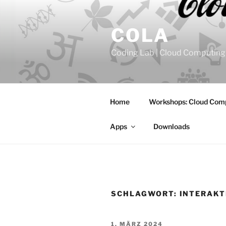
Zum
Inhalt
COLA
springen
Coding Lab | Cloud Computing
Home
Workshops: Cloud Com
Apps
Downloads
SCHLAGWORT:
INTERAKT
VERÖFFENTLICHT
1. MÄRZ 2024