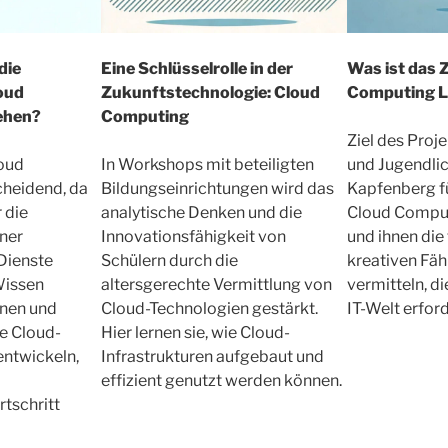
die
Eine Schlüsselrolle in der
Was ist das Z
oud
Zukunftstechnologie: Cloud
Computing 
ehen?
Computing
Ziel des Proje
loud
In Workshops mit beteiligten
und Jugendlic
cheidend, da
Bildungseinrichtungen wird das
Kapfenberg f
 die
analytische Denken und die
Cloud Comput
ner
Innovationsfähigkeit von
und ihnen die
Dienste
Schülern durch die
kreativen Fäh
Wissen
altersgerechte Vermittlung von
vermitteln, d
onen und
Cloud-Technologien gestärkt.
IT-Welt erford
e Cloud-
Hier lernen sie, wie Cloud-
entwickeln,
Infrastrukturen aufgebaut und
effizient genutzt werden können.
tschritt