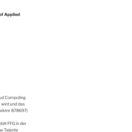
 of Applied
loud Computing
wird und das
ojektnr 878697)
bH FFG in der
zw Talente