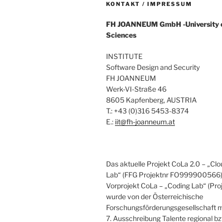
KONTAKT / IMPRESSUM
FH
JOANNEUM
GmbH
-University
Sciences
INSTITUTE
Software Design and Security
FH JOANNEUM
Werk-VI-Straße 46
8605 Kapfenberg, AUSTRIA
T.: +43 (0)316 5453-8374
E.:
iit@fh-joanneum.at
Das aktuelle Projekt CoLa 2.0 – „C
Lab“ (FFG Projektnr FO999900566) 
Vorprojekt CoLa – „Coding Lab“ (Pr
wurde von der Österreichische
Forschungsförderungsgesellschaft m
7. Ausschreibung Talente regional b