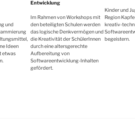
Entwicklung
Kinder und Ju
Im Rahmen von Workshops mit
Region Kapfe
ng und
den beteiligten Schulen werden
kreativ-techn
grammierung
das logische Denkvermögen und
Softwareentw
ltungsmittel,
die Kreativität der SchülerInnen
begeistern.
ne Ideen
durch eine altersgerechte
t etwas
Aufbereitung von
n.
Softwareentwicklung-Inhalten
gefördert.