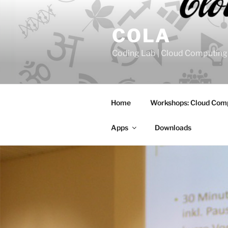
Zum
Inhalt
COLA
springen
Coding Lab | Cloud Computing
Home
Workshops: Cloud Com
Apps
Downloads