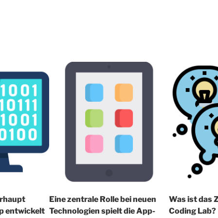
erhaupt
Eine zentrale Rolle bei neuen
Was ist das Z
p entwickelt
Technologien spielt die App-
Coding Lab?