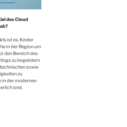
iel des Cloud
Lab?
kts ist es, Kinder
he in der Region um
ür den Bereich des
ings zu begeistern
 technischen sowie
igkeiten zu
ie in der modernen
erlich sind.